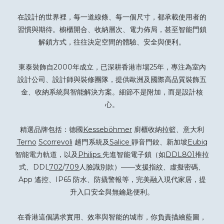
在設計的世界裡，每一道線條、每一個尺寸，都承載使用者的
習慣與期待。櫥櫃開合、收納層次、電力佈局，甚至智能門鎖
解鎖方式，往往決定空間的體驗、安全與便利。
東泰裝飾自2000年成立，已深耕香港市場25年，專注為室內
設計公司、設計師與裝修團隊，提供歐洲及國際高品質裝飾五
金、收納系統與智能解決方案。細節不是附加，而是設計核
心。
精選品牌包括：德國
Kesseböhmer
廚櫃收納拉籃、意大利
Terno
Scorrevoli
趟門系統及
Salice
靜音門鉸、新加坡
Eubiq
智能電力軌道，以及
Philips
先進智能電子鎖（如
DDL801
推拉
式、DDL
702
/
709
人臉識別款）——支援指紋、虛擬密碼、
App 遙控、IP65 防水、防撬警報等，完美融入現代家居，提
升入口安全與無鑰匙便利。
在香港這個講求實用、效率與智能的城市，你負責描繪藍圖，