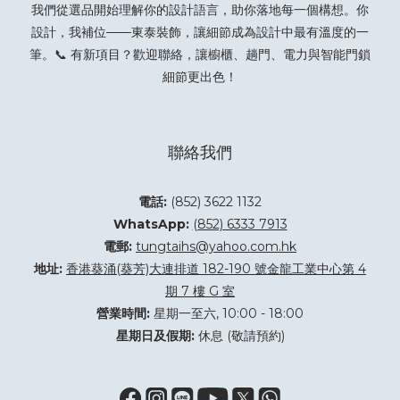
我們從選品開始理解你的設計語言，助你落地每一個構想。你
設計，我補位——東泰裝飾，讓細節成為設計中最有溫度的一
筆。📞 有新項目？
歡迎聯絡
，讓櫥櫃、趟門、電力與智能門鎖
細節更出色！
聯絡我們
電話:
(852) 3622 1132
WhatsApp:
(852) 6333 7913
電郵:
tungtaihs@yahoo.com.hk
地址:
香港葵涌(葵芳)大連排道 182-190 號金龍工業中心第 4
期 7 樓 G 室
營業時間:
星期一至六, 10:00 - 18:00
星期日及假期:
休息 (敬請預約)