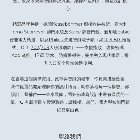
金、收納系統與智能解決方案。細節不是附加，而是設計核
心。
精選品牌包括：德國
Kesseböhmer
廚櫃收納拉籃、意大利
Terno
Scorrevoli
趟門系統及
Salice
靜音門鉸、新加坡
Eubiq
智能電力軌道，以及
Philips
先進智能電子鎖（如
DDL801
推拉
式、DDL
702
/
709
人臉識別款）——支援指紋、虛擬密碼、
App 遙控、IP65 防水、防撬警報等，完美融入現代家居，提
升入口安全與無鑰匙便利。
在香港這個講求實用、效率與智能的城市，你負責描繪藍圖，
我們從選品開始理解你的設計語言，助你落地每一個構想。你
設計，我補位——東泰裝飾，讓細節成為設計中最有溫度的一
筆。📞 有新項目？
歡迎聯絡
，讓櫥櫃、趟門、電力與智能門鎖
細節更出色！
聯絡我們