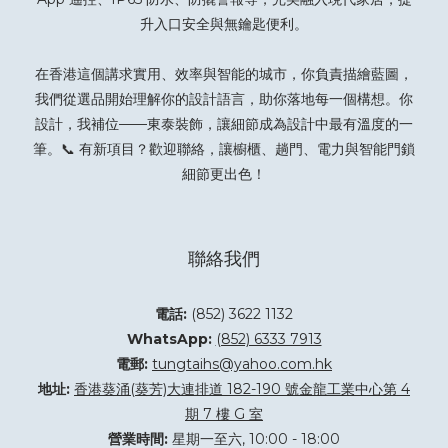
升入口安全與無鑰匙便利。
在香港這個講求實用、效率與智能的城市，你負責描繪藍圖，
我們從選品開始理解你的設計語言，助你落地每一個構想。你
設計，我補位——東泰裝飾，讓細節成為設計中最有溫度的一
筆。📞 有新項目？
歡迎聯絡
，讓櫥櫃、趟門、電力與智能門鎖
細節更出色！
聯絡我們
電話:
(852) 3622 1132
WhatsApp:
(852) 6333 7913
電郵:
tungtaihs@yahoo.com.hk
地址:
香港葵涌(葵芳)大連排道 182-190 號金龍工業中心第 4
期 7 樓 G 室
營業時間:
星期一至六, 10:00 - 18:00