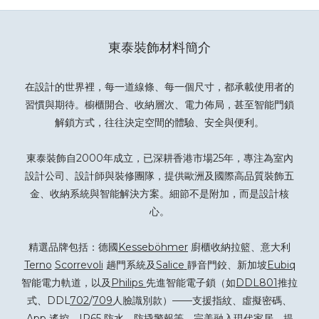
東泰裝飾材料簡介
在設計的世界裡，每一道線條、每一個尺寸，都承載使用者的
習慣與期待。櫥櫃開合、收納層次、電力佈局，甚至智能門鎖
解鎖方式，往往決定空間的體驗、安全與便利。
東泰裝飾自2000年成立，已深耕香港市場25年，專注為室內
設計公司、設計師與裝修團隊，提供歐洲及國際高品質裝飾五
金、收納系統與智能解決方案。細節不是附加，而是設計核
心。
精選品牌包括：德國
Kesseböhmer
廚櫃收納拉籃、意大利
Terno
Scorrevoli
趟門系統及
Salice
靜音門鉸、新加坡
Eubiq
智能電力軌道，以及
Philips
先進智能電子鎖（如
DDL801
推拉
式、DDL
702
/
709
人臉識別款）——支援指紋、虛擬密碼、
App 遙控、IP65 防水、防撬警報等，完美融入現代家居，提