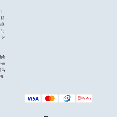
、
門
進智
臉識
 防
全與
描繪
地每
成為
讓