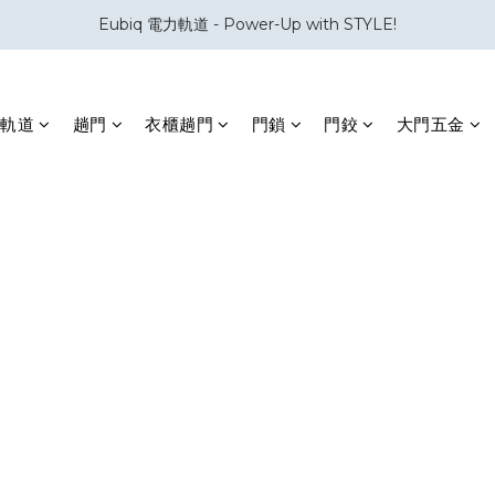
Eubiq 電力軌道 - Power-Up with STYLE!
會員積分換領百佳 HK$50 購物禮券
會員積分換領百佳 HK$50 購物禮券
軌道
趟門
衣櫃趟門
門鎖
門鉸
大門五金