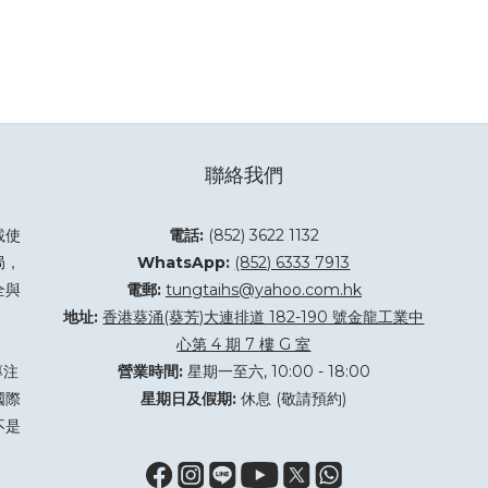
聯絡我們
載使
電話:
(852) 3622 1132
局，
WhatsApp:
(852) 6333 7913
全與
電郵:
tungtaihs@yahoo.com.hk
地址:
香港葵涌(葵芳)大連排道 182-190 號金龍工業中
心第 4 期 7 樓 G 室
專注
營業時間:
星期一至六, 10:00 - 18:00
國際
星期日及假期:
休息 (敬請預約)
不是