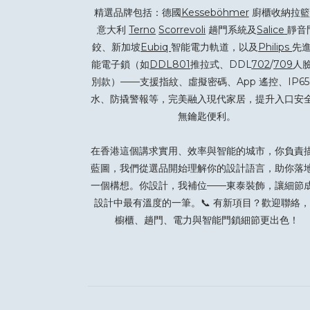
精選品牌包括：德國
Kesseböhmer
廚櫃收納拉籃
意大利
Terno
Scorrevoli
趟門系統及
Salice
靜音
鉸、新加坡
Eubiq
智能電力軌道，以及
Philips
先
能電子鎖（如
DDL801
推拉式、DDL
702
/
709
人
別款）——支援指紋、虛擬密碼、App 遙控、IP65
水、防撬警報等，完美融入現代家居，提升入口安
無鑰匙便利。
在香港這個講求實用、效率與智能的城市，你負責
藍圖，我們從選品開始理解你的設計語言，助你落
一個構想。你設計，我補位——東泰裝飾，讓細節
設計中最有溫度的一筆。📞 有新項目？
歡迎聯絡
，
櫥櫃、趟門、電力與智能門鎖細節更出色！