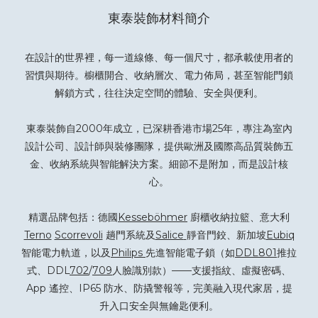
東泰裝飾材料簡介
在設計的世界裡，每一道線條、每一個尺寸，都承載使用者的
習慣與期待。櫥櫃開合、收納層次、電力佈局，甚至智能門鎖
解鎖方式，往往決定空間的體驗、安全與便利。
東泰裝飾自2000年成立，已深耕香港市場25年，專注為室內
設計公司、設計師與裝修團隊，提供歐洲及國際高品質裝飾五
金、收納系統與智能解決方案。細節不是附加，而是設計核
心。
精選品牌包括：德國
Kesseböhmer
廚櫃收納拉籃、意大利
Terno
Scorrevoli
趟門系統及
Salice
靜音門鉸、新加坡
Eubiq
智能電力軌道，以及
Philips
先進智能電子鎖（如
DDL801
推拉
式、DDL
702
/
709
人臉識別款）——支援指紋、虛擬密碼、
App 遙控、IP65 防水、防撬警報等，完美融入現代家居，提
升入口安全與無鑰匙便利。