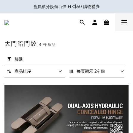
會員積分換領百佳 HK$50 購物禮券
會員積分換領百佳 HK$50 購物禮券
室內設計與裝修五金專家｜你設計，我補位。
Eubiq 電力軌道 - Power-Up with STYLE!
大門暗門鉸
6 件商品
會員積分換領百佳 HK$50 購物禮券
套
用
篩選
篩
選
商品排序
每頁顯示 24 個
(0/20)
品
牌
Koblenz
(2)
Cemom