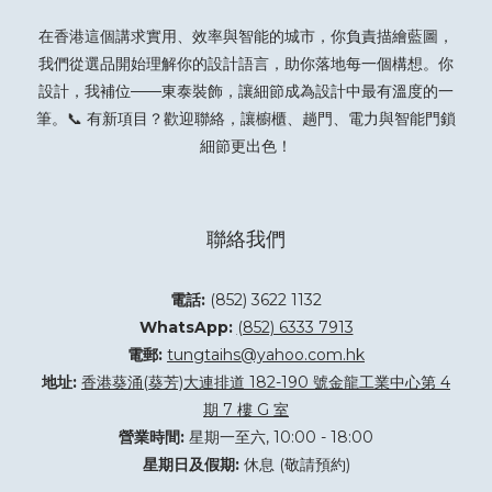
在香港這個講求實用、效率與智能的城市，你負責描繪藍圖，
我們從選品開始理解你的設計語言，助你落地每一個構想。你
設計，我補位——東泰裝飾，讓細節成為設計中最有溫度的一
筆。📞 有新項目？
歡迎聯絡
，讓櫥櫃、趟門、電力與智能門鎖
細節更出色！
聯絡我們
電話:
(852) 3622 1132
WhatsApp:
(852) 6333 7913
電郵:
tungtaihs@yahoo.com.hk
地址:
香港葵涌(葵芳)大連排道 182-190 號金龍工業中心第 4
期 7 樓 G 室
營業時間:
星期一至六, 10:00 - 18:00
星期日及假期:
休息 (敬請預約)