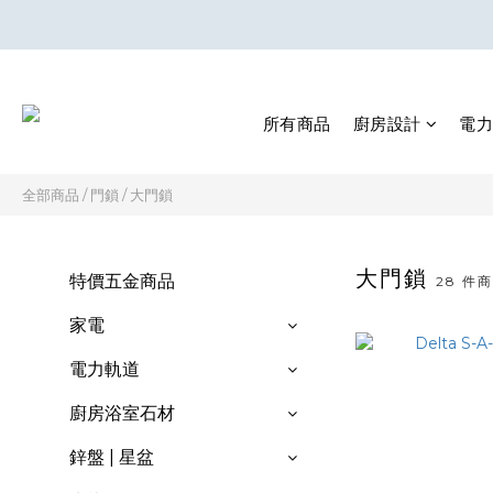
所有商品
廚房設計
電力
全部商品
/
門鎖
/
大門鎖
大門鎖
特價五金商品
28 件
家電
電力軌道
廚房浴室石材
鋅盤 | 星盆