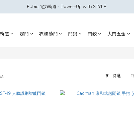
Eubiq 電力軌道 - Power-Up with STYLE!
會員積分換領百佳 HK$50 購物禮券
會員積分換領百佳 HK$50 購物禮券
軌道
趟門
衣櫃趟門
門鎖
門鉸
大門五金
篩選
商品