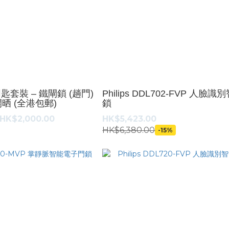
同匙套裝 – 鐵閘鎖 (趟門)
Philips DDL702-FVP 人臉
開晒 (全港包郵)
鎖
 HK$2,000.00
HK$5,423.00
HK$6,380.00
-15%