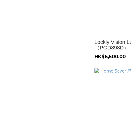
Lockly Visi
（PGD898D）
HK$6,500.00