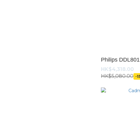
價格 (HK$)
~
Philips DD
HK$4,318.00
HK$5,080.00
-1