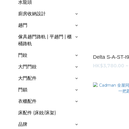
水龍頭
廚房收納設計
趟門
傢具趟門路軌 | 平趟門 | 櫃
桶路軌
門鉸
Delta S-A-
HK$3,780.00 ~
大門門鉸
大門配件
門鎖
衣櫃配件
床配件 (床鉸/床架)
品牌