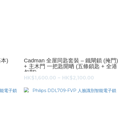
基本)
Cadman 全屋同匙套裝 – 鐵閘鎖 (掩門)
+ 主木門 一把匙開晒 (五條鎖匙 + 全港
包郵)
HK$1,600.00 ~ HK$2,100.00