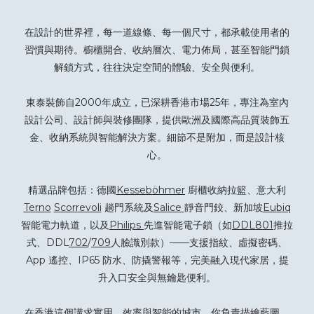
在設計的世界裡，每一道線條、每一個尺寸，都承載使用者的
習慣與期待。櫥櫃開合、收納層次、電力佈局，甚至智能門鎖
解鎖方式，往往決定空間的體驗、安全與便利。
東泰裝飾自2000年成立，已深耕香港市場25年，專注為室內
設計公司、設計師與裝修團隊，提供歐洲及國際高品質裝飾五
金、收納系統與智能解決方案。細節不是附加，而是設計核
心。
精選品牌包括：德國
Kesseböhmer
廚櫃收納拉籃、意大利
Terno
Scorrevoli
趟門系統及
Salice
靜音門鉸、新加坡
Eubiq
智能電力軌道，以及
Philips
先進智能電子鎖（如
DDL801
推拉
式、DDL
702
/
709
人臉識別款）——支援指紋、虛擬密碼、
App 遙控、IP65 防水、防撬警報等，完美融入現代家居，提
升入口安全與無鑰匙便利。
在香港這個講求實用、效率與智能的城市，你負責描繪藍圖，