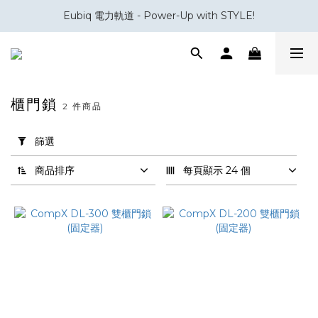
Eubiq 電力軌道 - Power-Up with STYLE!
會員積分換領百佳 HK$50 購物禮券
會員積分換領百佳 HK$50 購物禮券
櫃門鎖
2 件商品
套
用
篩選
篩
選
商品排序
每頁顯示 24 個
(0/20)
品
牌
CompX
(2)
價格