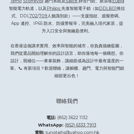
Terno
Scorrevoli
趟門系統及
Salice
靜音門鉸、新加坡
Eubiq
智能電力軌道，以及
Philips
先進智能電子鎖（如
DDL801
推拉
式、DDL
702
/
709
人臉識別款）——支援指紋、虛擬密碼、
App 遙控、IP65 防水、防撬警報等，完美融入現代家居，提
升入口安全與無鑰匙便利。
在香港這個講求實用、效率與智能的城市，你負責描繪藍圖，
我們從選品開始理解你的設計語言，助你落地每一個構想。你
設計，我補位——東泰裝飾，讓細節成為設計中最有溫度的一
筆。📞 有新項目？
歡迎聯絡
，讓櫥櫃、趟門、電力與智能門鎖
細節更出色！
聯絡我們
電話:
(852) 3622 1132
WhatsApp:
(852) 6333 7913
電郵:
tungtaihs@yahoo.com.hk