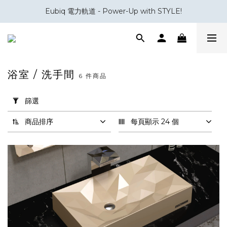
Eubiq 電力軌道 - Power-Up with STYLE!
會員積分換領百佳 HK$50 購物禮券
會員積分換領百佳 HK$50 購物禮券
浴室 / 洗手間
6 件商品
套
用
篩選
篩
選
商品排序
每頁顯示 24 個
(0/20)
品
牌
Sternhagen
(6)
價格