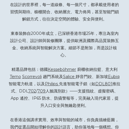
在設計的世界裡，每一道線條、每一個尺寸，都承載使用者的
習慣與期待。櫥櫃開合、收納層次、電力佈局，甚至智能門鎖
解鎖方式，往往決定空間的體驗、安全與便利。
東泰裝飾自2000年成立，已深耕香港市場25年，專注為室內
設計公司、設計師與裝修團隊，提供歐洲及國際高品質裝飾五
金、收納系統與智能解決方案。細節不是附加，而是設計核
心。
精選品牌包括：德國
Kesseböhmer
廚櫃收納拉籃、意大利
Terno
Scorrevoli
趟門系統及
Salice
靜音門鉸、新加坡
Eubiq
智能電力軌道，以及
Philips
先進智能電子鎖（如
DDL801
推拉
式、DDL
702
/
709
人臉識別款）——支援指紋、虛擬密碼、
App 遙控、IP65 防水、防撬警報等，完美融入現代家居，提
升入口安全與無鑰匙便利。
在香港這個講求實用、效率與智能的城市，你負責描繪藍圖，
我們從選品開始理解你的設計語言，助你落地每一個構想。你