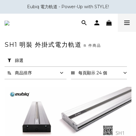
Eubiq 電力軌道 - Power-Up with STYLE!
會員積分換領百佳 HK$50 購物禮券
會員積分換領百佳 HK$50 購物禮券
SH1 明裝 外掛式電力軌道
8 件商品
套
用
篩選
篩
選
商品排序
每頁顯示 24 個
(0/20)
品
牌
Eubiq
(8)
電