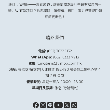
設計，我補位——東泰裝飾，讓細節成為設計中最有溫度的一
筆。📞 有新項目？
歡迎聯絡
，讓櫥櫃、趟門、電力與智能門鎖
細節更出色！
聯絡我們
電話:
(852) 3622 1132
WhatsApp:
(852) 6333 7913
電郵:
tungtaihs@yahoo.com.hk
地址:
香港葵涌(葵芳)大連排道 182-190 號金龍工業中心第 4
期 7 樓 G 室
營業時間:
星期一至六, 10:00 - 18:00
星期日及假期:
休息 (敬請預約)