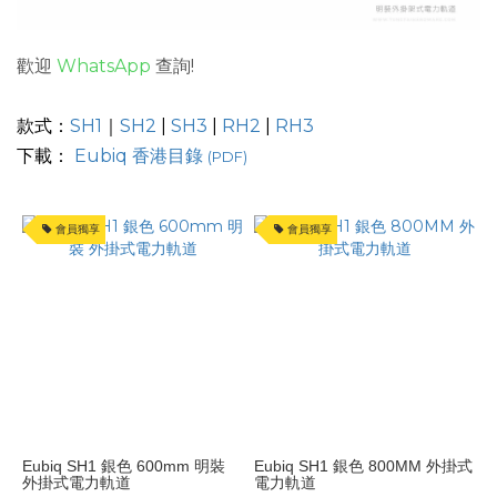
力
軌
道
歡迎
WhatsApp
查詢!
種
類
款式：
SH1
｜
SH2
|
SH3
|
RH2
|
RH3
SH1
下載：
Eubiq 香港目錄
(PDF)
(8)
明
會員獨享
會員獨享
裝
式
電
力
路
軌
(8)
價格
(HK$)
Eubiq SH1 銀色 600mm 明裝
Eubiq SH1 銀色 800MM 外掛式
外掛式電力軌道
電力軌道