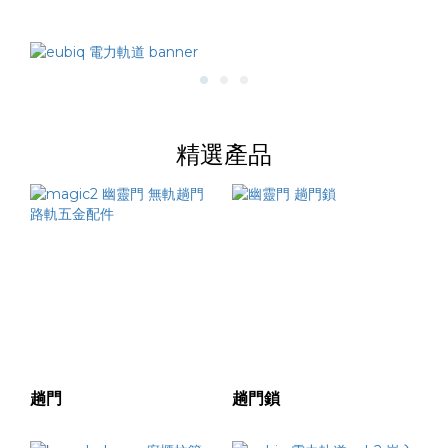
(3)
洗
碗
機
-
安
精選產品
裝
闊
度
45
CM
(厘
米)
(1)
60CM
(厘米)
趟門
趟門鎖
(2)