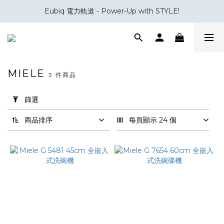
Eubiq 電力軌道 - Power-Up with STYLE!
會員積分換領百佳 HK$50 購物禮券
會員積分換領百佳 HK$50 購物禮券
MIELE
3 件商品
套
用
篩選
篩
選
商品排序
每頁顯示 24 個
(0/20)
品
牌
Miele
(3)
產