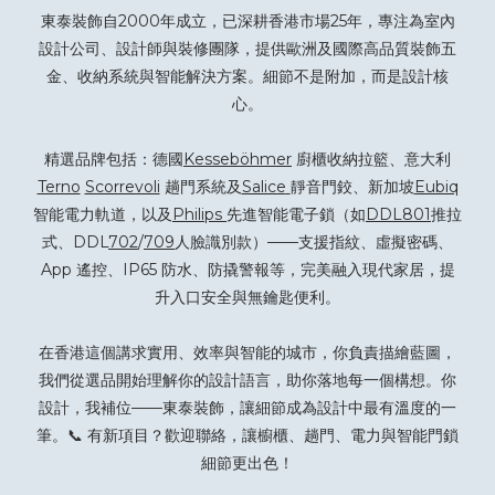
東泰裝飾自2000年成立，已深耕香港市場25年，專注為室內
設計公司、設計師與裝修團隊，提供歐洲及國際高品質裝飾五
金、收納系統與智能解決方案。細節不是附加，而是設計核
心。
精選品牌包括：德國
Kesseböhmer
廚櫃收納拉籃、意大利
Terno
Scorrevoli
趟門系統及
Salice
靜音門鉸、新加坡
Eubiq
智能電力軌道，以及
Philips
先進智能電子鎖（如
DDL801
推拉
式、DDL
702
/
709
人臉識別款）——支援指紋、虛擬密碼、
App 遙控、IP65 防水、防撬警報等，完美融入現代家居，提
升入口安全與無鑰匙便利。
在香港這個講求實用、效率與智能的城市，你負責描繪藍圖，
我們從選品開始理解你的設計語言，助你落地每一個構想。你
設計，我補位——東泰裝飾，讓細節成為設計中最有溫度的一
筆。📞 有新項目？
歡迎聯絡
，讓櫥櫃、趟門、電力與智能門鎖
細節更出色！