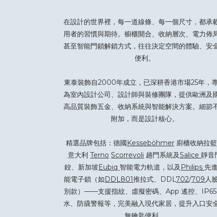
在設計的世界裡，每一道線條、每一個尺寸，都承
用者的習慣與期待。櫥櫃開合、收納層次、電力佈
甚至智能門鎖解鎖方式，往往決定空間的體驗、安
便利。
東泰裝飾自2000年成立，已深耕香港市場25年，
為室內設計公司、設計師與裝修團隊，提供歐洲及
高品質裝飾五金、收納系統與智能解決方案。細節
附加，而是設計核心。
精選品牌包括：德國
Kesseböhmer
廚櫃收納拉籃
意大利
Terno
Scorrevoli
趟門系統及
Salice
靜音
鉸、新加坡
Eubiq
智能電力軌道，以及
Philips
先
能電子鎖（如
DDL801
推拉式、DDL
702
/
709
人
別款）——支援指紋、虛擬密碼、App 遙控、IP65
水、防撬警報等，完美融入現代家居，提升入口安
無鑰匙便利。