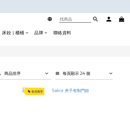
床鉸 | 櫃桶
品牌
聯絡資料
商品排序
每頁顯示 24 個
會員獨享