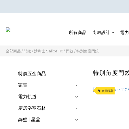
所有商品
廚房設計
電力
全部商品
/
門鉸
/
沙利士 Salice 110° 門鉸
/
特別角度門鉸
特別角度門
特價五金商品
家電
會員獨享
電力軌道
廚房浴室石材
鋅盤 | 星盆