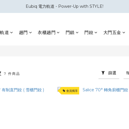
Eubiq 電力軌道 - Power-Up with STYLE!
會員積分換領百佳 HK$50 購物禮券
會員積分換領百佳 HK$50 購物禮券
軌道
趟門
衣櫃趟門
門鎖
門鉸
大門五金
鉸
篩選
7 件商品
會員獨享