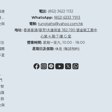
載使
電話:
(852) 3622 1132
局，
WhatsApp:
(852) 6333 7913
全與
電郵:
tungtaihs@yahoo.com.hk
地址:
香港葵涌(葵芳)大連排道 182-190 號金龍工業中
心第 4 期 7 樓 G 室
專注
營業時間:
星期一至六, 10:00 - 18:00
國際
星期日及假期:
休息 (敬請預約)
不是
、
門
進智
臉識
 防
全與