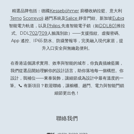
精選品牌包括：德國
Kesseböhmer
廚櫃收納拉籃、意大利
Terno
Scorrevoli
趟門系統及
Salice
靜音門鉸、新加坡
Eubiq
智能電力軌道，以及
Philips
先進智能電子鎖（如
DDL801
推拉
式、DDL
702
/
709
人臉識別款）——支援指紋、虛擬密碼、
App 遙控、IP65 防水、防撬警報等，完美融入現代家居，提
升入口安全與無鑰匙便利。
在香港這個講求實用、效率與智能的城市，你負責描繪藍圖，
我們從選品開始理解你的設計語言，助你落地每一個構想。你
設計，我補位——東泰裝飾，讓細節成為設計中最有溫度的一
筆。📞 有新項目？
歡迎聯絡
，讓櫥櫃、趟門、電力與智能門鎖
細節更出色！
聯絡我們