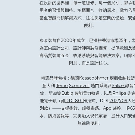
在設計的世界裡，每一道線條、每一個尺寸，都承
用者的習慣與期待。櫥櫃開合、收納層次、電力佈
甚至智能門鎖解鎖方式，往往決定空間的體驗、安
便利。
東泰裝飾自2000年成立，已深耕香港市場25年，
為室內設計公司、設計師與裝修團隊，提供歐洲及
高品質裝飾五金、收納系統與智能解決方案。細節
附加，而是設計核心。
精選品牌包括：德國
Kesseböhmer
廚櫃收納拉籃
意大利
Terno
Scorrevoli
趟門系統及
Salice
靜音
鉸、新加坡
Eubiq
智能電力軌道，以及
Philips
先
能電子鎖（如
DDL801
推拉式、DDL
702
/
709
人
別款）——支援指紋、虛擬密碼、App 遙控、IP65
水、防撬警報等，完美融入現代家居，提升入口安
無鑰匙便利。