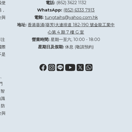
載使
電話:
(852) 3622 1132
局，
WhatsApp:
(852) 6333 7913
全與
電郵:
tungtaihs@yahoo.com.hk
地址:
香港葵涌(葵芳)大連排道 182-190 號金龍工業中
心第 4 期 7 樓 G 室
專注
營業時間:
星期一至六, 10:00 - 18:00
國際
星期日及假期:
休息 (敬請預約)
不是
、
門
進智
臉識
 防
全與