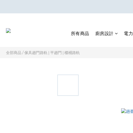
所有商品
廚房設計
電力
全部商品
/
傢具趟門路軌 | 平趟門 | 櫃桶路軌