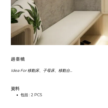
趟臺轆
Idea For 移動床、子母床
、
移動台...
資料
包括 : 2 PCS