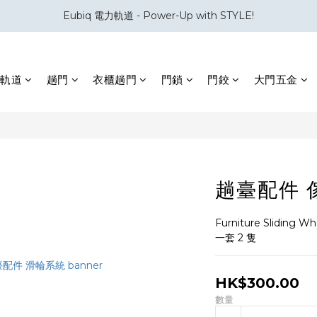
Eubiq 電力軌道 - Power-Up with STYLE!
會員積分換領百佳 HK$50 購物禮券
會員積分換領百佳 HK$50 購物禮券
軌道
趟門
衣櫃趟門
門鎖
門鉸
大門五金
趟臺配件 
Furniture Sliding W
一套 2 隻
HK$300.00
數量