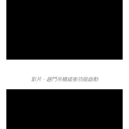
影片 - 趟門吊轆
緩衝功能啟動