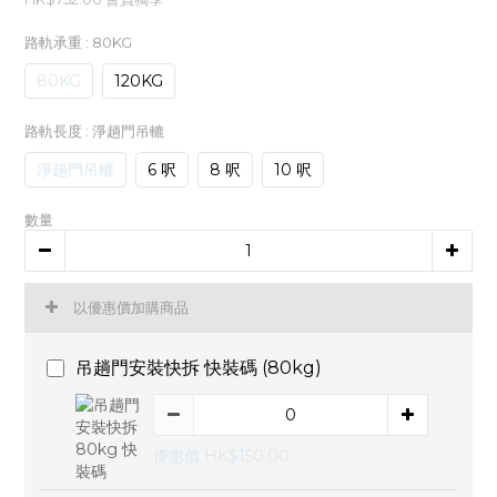
路軌承重
: 80KG
80KG
120KG
路軌長度
: 淨趟門吊轆
淨趟門吊轆
6 呎
8 呎
10 呎
數量
以優惠價加購商品
吊趟門安裝快拆 快裝碼 (80kg)
優惠價 HK$150.00