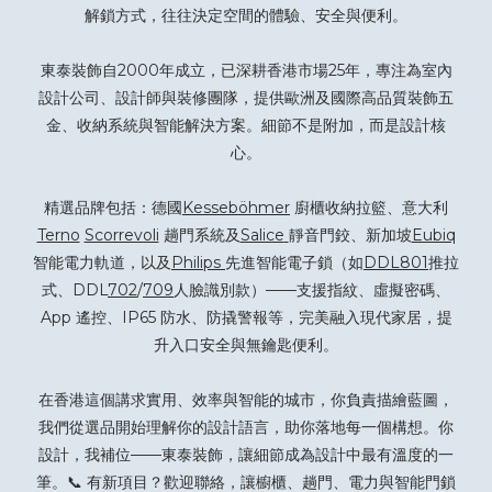
解鎖方式，往往決定空間的體驗、安全與便利。
東泰裝飾自2000年成立，已深耕香港市場25年，專注為室內
設計公司、設計師與裝修團隊，提供歐洲及國際高品質裝飾五
金、收納系統與智能解決方案。細節不是附加，而是設計核
心。
精選品牌包括：德國
Kesseböhmer
廚櫃收納拉籃、意大利
Terno
Scorrevoli
趟門系統及
Salice
靜音門鉸、新加坡
Eubiq
智能電力軌道，以及
Philips
先進智能電子鎖（如
DDL801
推拉
式、DDL
702
/
709
人臉識別款）——支援指紋、虛擬密碼、
App 遙控、IP65 防水、防撬警報等，完美融入現代家居，提
升入口安全與無鑰匙便利。
在香港這個講求實用、效率與智能的城市，你負責描繪藍圖，
我們從選品開始理解你的設計語言，助你落地每一個構想。你
設計，我補位——東泰裝飾，讓細節成為設計中最有溫度的一
筆。📞 有新項目？
歡迎聯絡
，讓櫥櫃、趟門、電力與智能門鎖