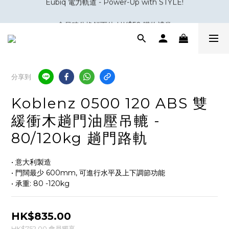
會員積分換領百佳 HK$50 購物禮券
會員積分換領百佳 HK$50 購物禮券
分享到
Koblenz 0500 120 ABS 雙
緩衝木趟門油壓吊轆 -
80/120kg 趟門路軌
• 意大利製造
• 門闊最少 600mm, 可進行水平及上下調節功能
• 承重: 80 -120kg
HK$835.00
HK$752.00
會員獨享