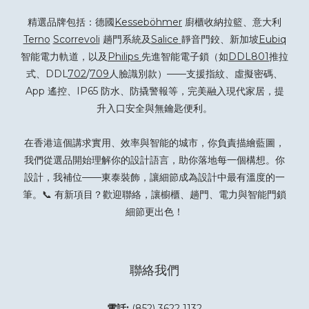
精選品牌包括：德國
Kesseböhmer
廚櫃收納拉籃、意大利
Terno
Scorrevoli
趟門系統及
Salice
靜音門鉸、新加坡
Eubiq
智能電力軌道，以及
Philips
先進智能電子鎖（如
DDL801
推拉
式、DDL
702
/
709
人臉識別款）——支援指紋、虛擬密碼、
App 遙控、IP65 防水、防撬警報等，完美融入現代家居，提
升入口安全與無鑰匙便利。
在香港這個講求實用、效率與智能的城市，你負責描繪藍圖，
我們從選品開始理解你的設計語言，助你落地每一個構想。你
設計，我補位——東泰裝飾，讓細節成為設計中最有溫度的一
筆。📞 有新項目？
歡迎聯絡
，讓櫥櫃、趟門、電力與智能門鎖
細節更出色！
聯絡我們
電話:
(852) 3622 1132