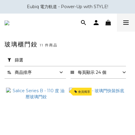
Eubiq 電力軌道 - Power-Up with STYLE!
會員積分換領百佳 HK$50 購物禮券
會員積分換領百佳 HK$50 購物禮券
玻璃櫃門鉸
11 件商品
套
用
篩選
篩
選
商品排序
每頁顯示 24 個
(0/20)
會員獨享
品
牌
Salice
(7)
Siso