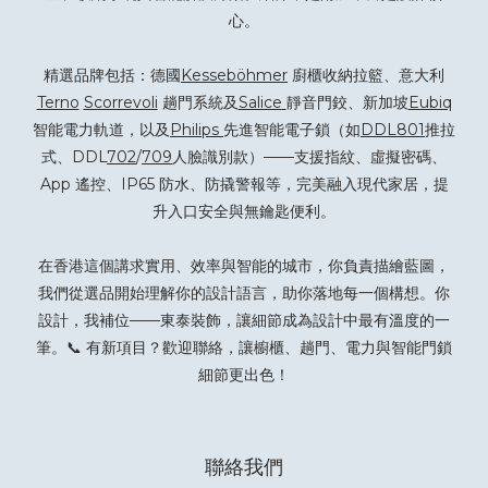
心。
精選品牌包括：德國
Kesseböhmer
廚櫃收納拉籃、意大利
Terno
Scorrevoli
趟門系統及
Salice
靜音門鉸、新加坡
Eubiq
智能電力軌道，以及
Philips
先進智能電子鎖（如
DDL801
推拉
式、DDL
702
/
709
人臉識別款）——支援指紋、虛擬密碼、
App 遙控、IP65 防水、防撬警報等，完美融入現代家居，提
升入口安全與無鑰匙便利。
在香港這個講求實用、效率與智能的城市，你負責描繪藍圖，
我們從選品開始理解你的設計語言，助你落地每一個構想。你
設計，我補位——東泰裝飾，讓細節成為設計中最有溫度的一
筆。📞 有新項目？
歡迎聯絡
，讓櫥櫃、趟門、電力與智能門鎖
細節更出色！
聯絡我們