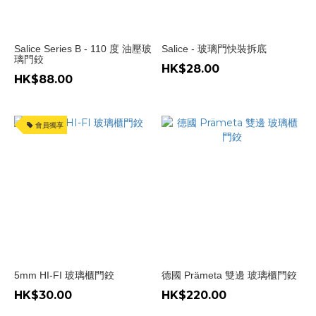
(2)
Prameta
(1)
Salice Series B - 110 度 油壓玻
Salice - 玻璃門快裝拆底
璃門鉸
HK$28.00
門
HK$88.00
鉸
種
類
會員獨享
有
制
門
鉸
(4)
門
鉸
規
5mm HI-FI 玻璃櫃門鉸
德國 Prämeta 雙邊 玻璃櫃門鉸
格
HK$30.00
HK$220.00
門