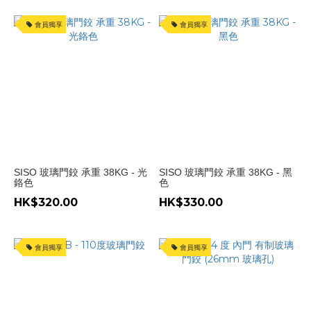
開
會員獨享
會員獨享
110
度
(2)
門
開
94
度
(4)
內
SISO 玻璃門鉸 承重 38KG - 光
SISO 玻璃門鉸 承重 38KG - 黑
門
鉻色
色
(1)
HK$320.00
HK$330.00
冚
6
會員獨享
會員獨享
分
(1)
冚
4