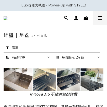
Eubiq 電力軌道 - Power-Up with STYLE!
會員積分換領百佳 HK$50 購物禮券
會員積分換領百佳 HK$50 購物禮券
鋅盤 | 星盆
24 件商品
套
用
篩選
篩
選
商品排序
每頁顯示 24 個
(0/20)
品
牌
Innova
(12)
Innova 316 不鏽鋼無縫鋅盤
Sternhagen
香港細單位廚房同浴室空間有限，選擇一款堅固耐用、易潔