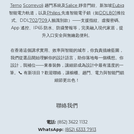
Terno
Scorrevoli
趟門系統及
Salice
靜音門鉸、新加坡
Eubiq
智能電力軌道，以及
Philips
先進智能電子鎖（如
DDL801
推拉
式、DDL
702
/
709
人臉識別款）——支援指紋、虛擬密碼、
App 遙控、IP65 防水、防撬警報等，完美融入現代家居，提
升入口安全與無鑰匙便利。
在香港這個講求實用、效率與智能的城市，你負責描繪藍圖，
我們從選品開始理解你的設計語言，助你落地每一個構想。你
設計，我補位——東泰裝飾，讓細節成為設計中最有溫度的一
筆。📞 有新項目？
歡迎聯絡
，讓櫥櫃、趟門、電力與智能門鎖
細節更出色！
聯絡我們
電話:
(852) 3622 1132
WhatsApp:
(852) 6333 7913