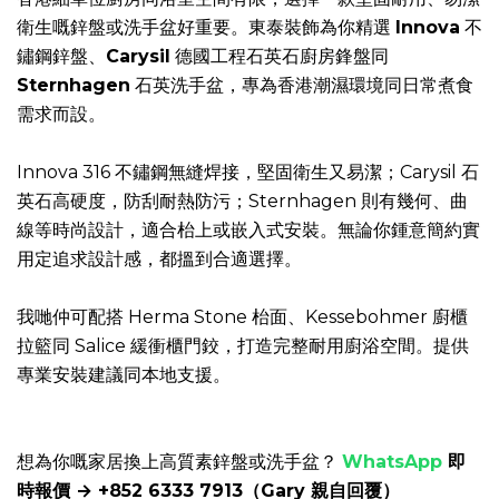
(6)
衛生嘅鋅盤或洗手盆好重要。東泰裝飾為你精選 
Innova
 不
Carysil
鏽鋼鋅盤、
Carysil
 德國工程石英石廚房鋒盤同 
(5)
Sternhagen
 石英洗手盆，專為香港潮濕環境同日常煮食
Apell
需求而設。
(1)
Innova 316 不鏽鋼無縫焊接，堅固衛生又易潔；Carysil 石
材
英石高硬度，防刮耐熱防污；Sternhagen 則有幾何、曲
質
線等時尚設計，適合枱上或嵌入式安裝。無論你鍾意簡約實
石
用定追求設計感，都搵到合適選擇。
英
石
我哋仲可配搭 Herma Stone 枱面、Kessebohmer 廚櫃
(5)
拉籃同 Salice 緩衝櫃門鉸，打造完整耐用廚浴空間。提供
316
專業安裝建議同本地支援。
不
鏽
鋼
(4)
想為你嘅家居換上高質素鋅盤或洗手盆？ 
WhatsApp
 即
時報價 → +852 6333 7913（Gary 親自回覆）
304