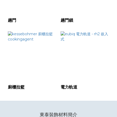
(1)
洗
趟門
趟門鎖
碗
機
-
安
裝
闊
度
60CM
(厘米)
(1)
廚櫃拉籃
電力軌道
價格
(HK$)
~
東泰裝飾材料簡介