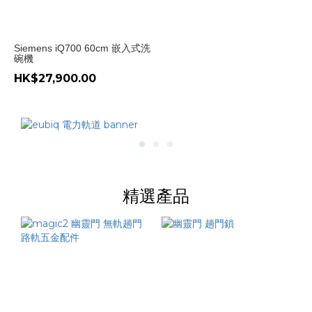
地
德
Siemens iQ700 60cm 嵌入式洗
國
碗機
(1)
HK$27,900.00
洗
碗
機
-
種
類
精選產品
全
嵌
入
式
洗
碗
碟
機