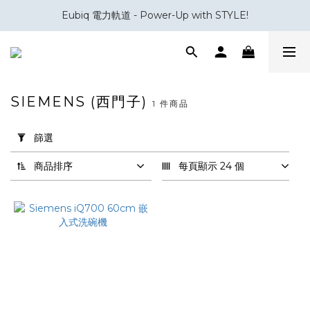
Eubiq 電力軌道 - Power-Up with STYLE!
會員積分換領百佳 HK$50 購物禮券
會員積分換領百佳 HK$50 購物禮券
SIEMENS (西門子)
1 件商品
套
用
篩選
篩
選
商品排序
每頁顯示 24 個
(0/20)
品
牌
Siemens
(1)
產