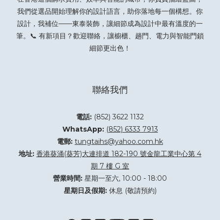
我們從選品開始理解你的設計語言，助你落地每一個構想。你
設計，我補位——東泰裝飾，讓細節成為設計中最有溫度的一
筆。📞 有新項目？
歡迎聯絡
，讓櫥櫃、趟門、電力與智能門鎖
細節更出色！
聯絡我們
電話:
(852) 3622 1132
WhatsApp:
(852) 6333 7913
電郵:
tungtaihs@yahoo.com.hk
地址:
香港葵涌(葵芳)大連排道 182-190 號金龍工業中心第 4
期 7 樓 G 室
營業時間:
星期一至六, 10:00 - 18:00
星期日及假期:
休息 (敬請預約)