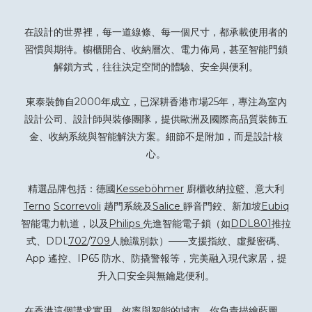
在設計的世界裡，每一道線條、每一個尺寸，都承載使用者的
習慣與期待。櫥櫃開合、收納層次、電力佈局，甚至智能門鎖
解鎖方式，往往決定空間的體驗、安全與便利。
東泰裝飾自2000年成立，已深耕香港市場25年，專注為室內
設計公司、設計師與裝修團隊，提供歐洲及國際高品質裝飾五
金、收納系統與智能解決方案。細節不是附加，而是設計核
心。
精選品牌包括：德國
Kesseböhmer
廚櫃收納拉籃、意大利
Terno
Scorrevoli
趟門系統及
Salice
靜音門鉸、新加坡
Eubiq
智能電力軌道，以及
Philips
先進智能電子鎖（如
DDL801
推拉
式、DDL
702
/
709
人臉識別款）——支援指紋、虛擬密碼、
App 遙控、IP65 防水、防撬警報等，完美融入現代家居，提
升入口安全與無鑰匙便利。
在香港這個講求實用、效率與智能的城市，你負責描繪藍圖，