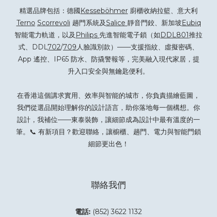
精選品牌包括：德國
Kesseböhmer
廚櫃收納拉籃、意大利
Terno
Scorrevoli
趟門系統及
Salice
靜音門鉸、新加坡
Eubiq
智能電力軌道，以及
Philips
先進智能電子鎖（如
DDL801
推拉
式、DDL
702
/
709
人臉識別款）——支援指紋、虛擬密碼、
App 遙控、IP65 防水、防撬警報等，完美融入現代家居，提
升入口安全與無鑰匙便利。
在香港這個講求實用、效率與智能的城市，你負責描繪藍圖，
我們從選品開始理解你的設計語言，助你落地每一個構想。你
設計，我補位——東泰裝飾，讓細節成為設計中最有溫度的一
筆。📞 有新項目？
歡迎聯絡
，讓櫥櫃、趟門、電力與智能門鎖
細節更出色！
聯絡我們
電話:
(852) 3622 1132