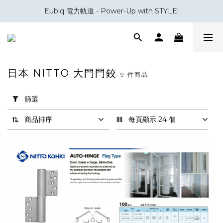
Eubiq 電力軌道 - Power-Up with STYLE!
會員積分換領百佳 HK$50 購物禮券
會員積分換領百佳 HK$50 購物禮券
日本 NITTO 大門門鉸
9 件商品
套
用
篩選
篩
選
商品排序
每頁顯示 24 個
(0/20)
品
牌
NITTO
(9)
產