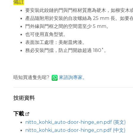
備註
要安裝此鉸鏈的門與門框材質應為硬木，如柳安木
產品隨附用於安裝的自攻螺絲為 25 mm 長。如要
門外緣與門框之間的空間需至少 5 mm。
也可使用直角型號。
表面加工處理：美耐皿烤漆。
務必安裝門擋，防止門開啟超過 180˚。
唔知買邊隻先啱?
來
諮詢專家。
技術資料
下載
nitto_kohki_auto-door-hinge_en.pdf (英文)
nitto_kohki_auto-door-hinge_cn.pdf (中文)