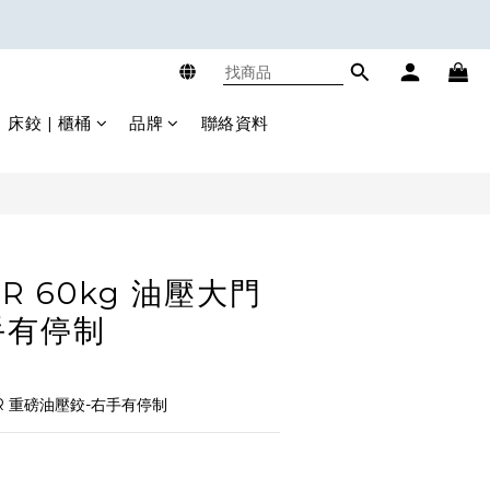
立即購買
床鉸 | 櫃桶
品牌
聯絡資料
13SR 60kg 油壓大門
右手有停制
3SR 重磅油壓鉸-右手有停制