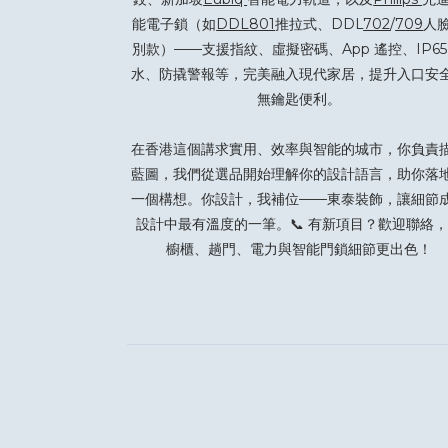
能電子鎖（如
DDL801
推拉式、DDL
702
/
709
人
別款）——支援指紋、虛擬密碼、App 遙控、IP65
水、防撬警報等，完美融入現代家居，提升入口安
無鑰匙便利。
在香港這個講求實用、效率與智能的城市，你負責
藍圖，我們從選品開始理解你的設計語言，助你落
一個構想。你設計，我補位——東泰裝飾，讓細節
設計中最有溫度的一筆。📞 有新項目？
歡迎聯絡
，
櫥櫃、趟門、電力與智能門鎖細節更出色！