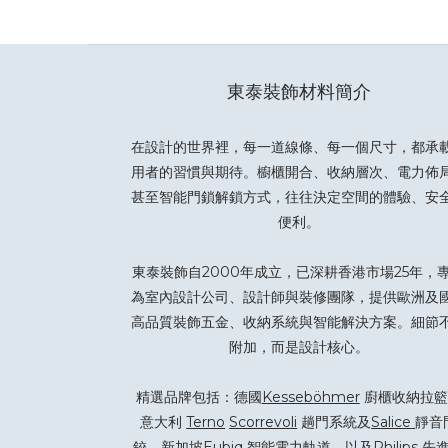
東泰裝飾材料簡介
在設計的世界裡，每一道線條、每一個尺寸，都承
用者的習慣與期待。櫥櫃開合、收納層次、電力佈
甚至智能門鎖解鎖方式，往往決定空間的體驗、安
便利。
東泰裝飾自2000年成立，已深耕香港市場25年，
為室內設計公司、設計師與裝修團隊，提供歐洲及
高品質裝飾五金、收納系統與智能解決方案。細節
附加，而是設計核心。
精選品牌包括：德國
Kesseböhmer
廚櫃收納拉籃
意大利
Terno
Scorrevoli
趟門系統及
Salice
靜音
鉸、新加坡
Eubiq
智能電力軌道，以及
Philips
先