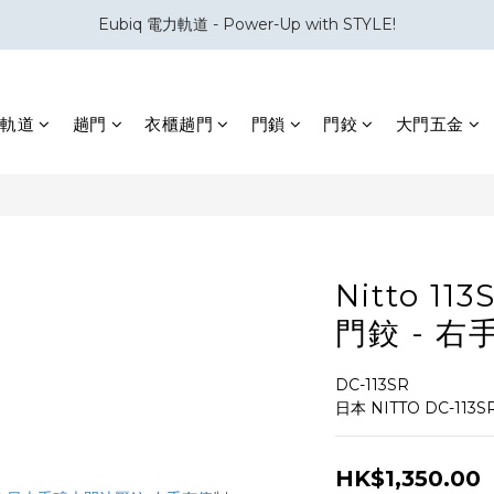
Eubiq 電力軌道 - Power-Up with STYLE!
會員積分換領百佳 HK$50 購物禮券
會員積分換領百佳 HK$50 購物禮券
軌道
趟門
衣櫃趟門
門鎖
門鉸
大門五金
Nitto 1
門鉸 - 
DC-113SR
日本 NITTO DC-11
HK$1,350.00