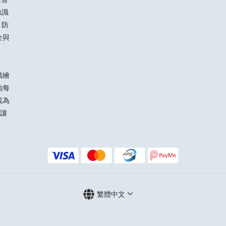
臉識
 防
全與
描繪
地每
成為
讓
繁體中文