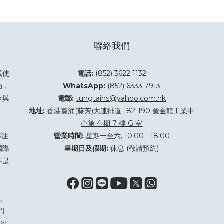
聯絡我們
載使
電話:
(852) 3622 1132
局，
WhatsApp:
(852) 6333 7913
全與
電郵:
tungtaihs@yahoo.com.hk
地址:
香港葵涌(葵芳)大連排道 182-190 號金龍工業中
心第 4 期 7 樓 G 室
專注
營業時間:
星期一至六, 10:00 - 18:00
國際
星期日及假期:
休息 (敬請預約)
不是
、
門
進智