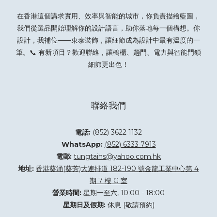
在香港這個講求實用、效率與智能的城市，你負責描繪藍圖，
我們從選品開始理解你的設計語言，助你落地每一個構想。你
設計，我補位——東泰裝飾，讓細節成為設計中最有溫度的一
筆。📞 有新項目？
歡迎聯絡
，讓櫥櫃、趟門、電力與智能門鎖
細節更出色！
聯絡我們
電話:
(852) 3622 1132
WhatsApp:
(852) 6333 7913
電郵:
tungtaihs@yahoo.com.hk
地址:
香港葵涌(葵芳)大連排道 182-190 號金龍工業中心第 4
期 7 樓 G 室
營業時間:
星期一至六, 10:00 - 18:00
星期日及假期:
休息 (敬請預約)