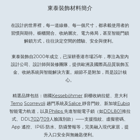
東泰裝飾材料簡介
在設計的世界裡，每一道線條、每一個尺寸，都承載使用者的
習慣與期待。櫥櫃開合、收納層次、電力佈局，甚至智能門鎖
解鎖方式，往往決定空間的體驗、安全與便利。
東泰裝飾自2000年成立，已深耕香港市場25年，專注為室內
設計公司、設計師與裝修團隊，提供歐洲及國際高品質裝飾五
金、收納系統與智能解決方案。細節不是附加，而是設計核
心。
精選品牌包括：德國
Kesseböhmer
廚櫃收納拉籃、意大利
Terno
Scorrevoli
趟門系統及
Salice
靜音門鉸、新加坡
Eubiq
智能電力軌道，以及
Philips
先進智能電子鎖（如
DDL801
推拉
式、DDL
702
/
709
人臉識別款）——支援指紋、虛擬密碼、
App 遙控、IP65 防水、防撬警報等，完美融入現代家居，提
升入口安全與無鑰匙便利。