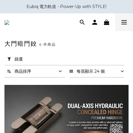
Eubiq 電力軌道 - Power-Up with STYLE!
會員積分換領百佳 HK$50 購物禮券
會員積分換領百佳 HK$50 購物禮券
大門暗門鉸
6 件商品
套
用
篩選
篩
選
商品排序
每頁顯示 24 個
(0/20)
品
牌
Koblenz
(2)
Cemom