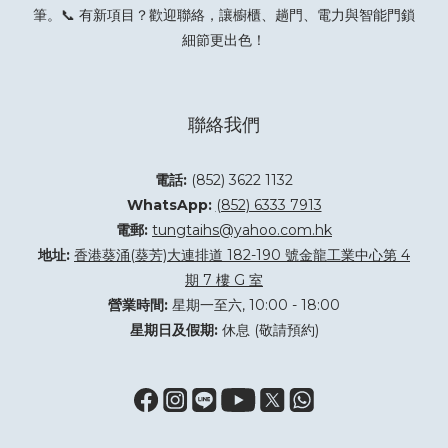
筆。📞 有新項目？
歡迎聯絡
，讓櫥櫃、趟門、電力與智能門鎖
細節更出色！
聯絡我們
電話:
(852) 3622 1132
WhatsApp:
(852) 6333 7913
電郵:
tungtaihs@yahoo.com.hk
地址:
香港葵涌(葵芳)大連排道 182-190 號金龍工業中心第 4
期 7 樓 G 室
營業時間:
星期一至六, 10:00 - 18:00
星期日及假期:
休息 (敬請預約)