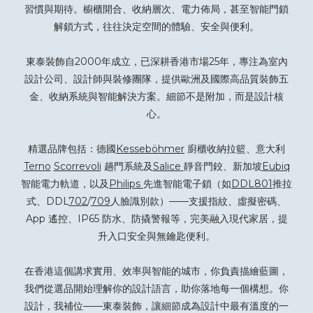
習慣與期待。櫥櫃開合、收納層次、電力佈局，甚至智能門鎖
解鎖方式，往往決定空間的體驗、安全與便利。
東泰裝飾自2000年成立，已深耕香港市場25年，專注為室內
設計公司、設計師與裝修團隊，提供歐洲及國際高品質裝飾五
金、收納系統與智能解決方案。細節不是附加，而是設計核
心。
精選品牌包括：德國
Kesseböhmer
廚櫃收納拉籃、意大利
Terno
Scorrevoli
趟門系統及
Salice
靜音門鉸、新加坡
Eubiq
智能電力軌道，以及
Philips
先進智能電子鎖（如
DDL801
推拉
式、DDL
702
/
709
人臉識別款）——支援指紋、虛擬密碼、
App 遙控、IP65 防水、防撬警報等，完美融入現代家居，提
升入口安全與無鑰匙便利。
在香港這個講求實用、效率與智能的城市，你負責描繪藍圖，
我們從選品開始理解你的設計語言，助你落地每一個構想。你
設計，我補位——東泰裝飾，讓細節成為設計中最有溫度的一