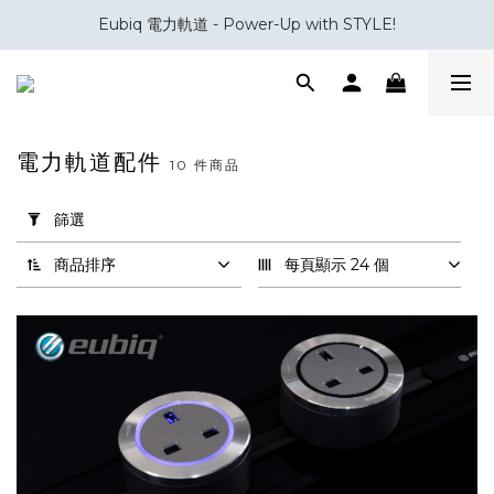
Eubiq 電力軌道 - Power-Up with STYLE!
會員積分換領百佳 HK$50 購物禮券
會員積分換領百佳 HK$50 購物禮券
電力軌道配件
10 件商品
套
用
篩選
篩
選
商品排序
每頁顯示 24 個
(0/20)
品
牌
Eubiq
(10)
電