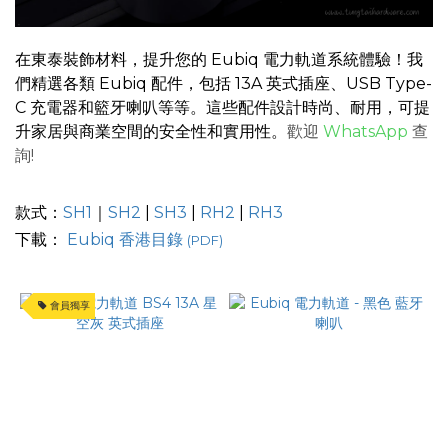
力
軌
道
在東泰裝飾材料，提升您的 Eubiq 電力軌道系統體驗！我
種
們精選各類 Eubiq 配件，包括 13A 英式插座、USB Type-
類
C 充電器和籃牙喇叭等等。這些配件設計時尚、耐用，可提
升家居與商業空間的安全性和實用性。
歡迎
WhatsApp
查
明
詢!
裝
式
電
款式：
SH1
｜
SH2
|
SH3
|
RH2
|
RH3
力
下載：
Eubiq 香港目錄
(PDF)
路
軌
(4)
會員獨享
價格
(HK$)
~