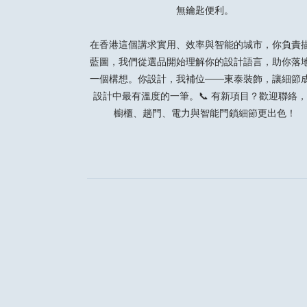
無鑰匙便利。
在香港這個講求實用、效率與智能的城市，你負責
藍圖，我們從選品開始理解你的設計語言，助你落
一個構想。你設計，我補位——東泰裝飾，讓細節
設計中最有溫度的一筆。📞 有新項目？
歡迎聯絡
，
櫥櫃、趟門、電力與智能門鎖細節更出色！