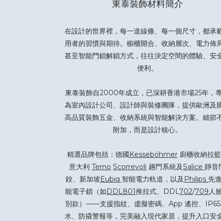
東泰裝飾材料簡介
在設計的世界裡，每一道線條、每一個尺寸，都承
用者的習慣與期待。櫥櫃開合、收納層次、電力佈
甚至智能門鎖解鎖方式，往往決定空間的體驗、安
便利。
東泰裝飾自2000年成立，已深耕香港市場25年，
為室內設計公司、設計師與裝修團隊，提供歐洲及
高品質裝飾五金、收納系統與智能解決方案。細節
附加，而是設計核心。
精選品牌包括：德國
Kesseböhmer
廚櫃收納拉籃
意大利
Terno
Scorrevoli
趟門系統及
Salice
靜音
鉸、新加坡
Eubiq
智能電力軌道，以及
Philips
先
能電子鎖（如
DDL801
推拉式、DDL
702
/
709
人
別款）——支援指紋、虛擬密碼、App 遙控、IP65
水、防撬警報等，完美融入現代家居，提升入口安