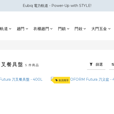
Eubiq 電力軌道 - Power-Up with STYLE!
會員積分換領百佳 HK$50 購物禮券
會員積分換領百佳 HK$50 購物禮券
軌道
趟門
衣櫃趟門
門鎖
門鉸
大門五金
M 叉餐具盤
篩選
5 件商品
會員獨享