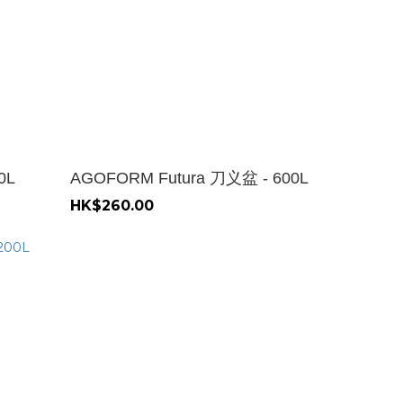
0L
AGOFORM Futura 刀义盆 - 600L
HK$260.00