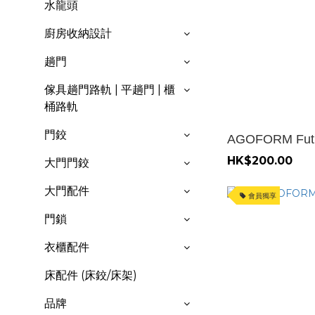
水龍頭
廚房收納設計
趟門
傢具趟門路軌 | 平趟門 | 櫃
桶路軌
門鉸
AGOFORM Fut
HK$200.00
大門門鉸
大門配件
會員獨享
門鎖
衣櫃配件
床配件 (床鉸/床架)
品牌