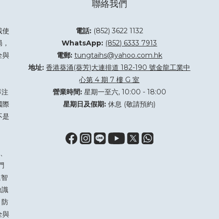
聯絡我們
載使
電話:
(852) 3622 1132
局，
WhatsApp:
(852) 6333 7913
全與
電郵:
tungtaihs@yahoo.com.hk
地址:
香港葵涌(葵芳)大連排道 182-190 號金龍工業中
心第 4 期 7 樓 G 室
專注
營業時間:
星期一至六, 10:00 - 18:00
國際
星期日及假期:
休息 (敬請預約)
不是
、
門
進智
臉識
 防
全與