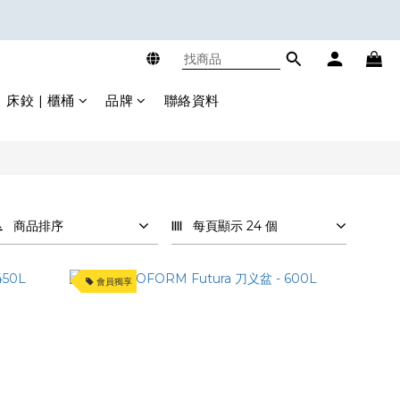
床鉸 | 櫃桶
品牌
聯絡資料
商品排序
每頁顯示 24 個
會員獨享