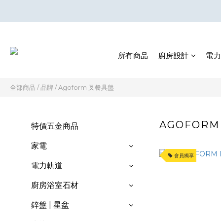
所有商品
廚房設計
電力
全部商品
/
品牌
/
Agoform 叉餐具盤
AGOFOR
特價五金商品
家電
會員獨享
電力軌道
廚房浴室石材
鋅盤 | 星盆