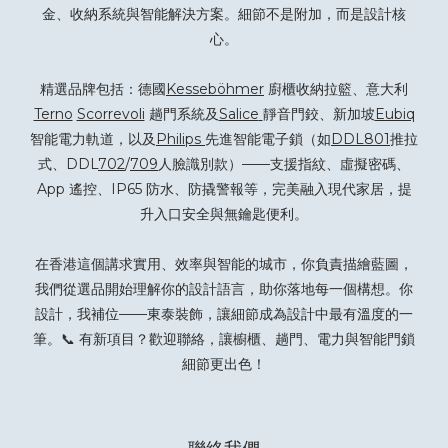
金、收納系統與智能解決方案。細節不是附加，而是設計核
心。
精選品牌包括：德國
Kesseböhmer
廚櫃收納拉籃、意大利
Terno
Scorrevoli
趟門系統及
Salice
靜音門鉸、新加坡
Eubiq
智能電力軌道，以及
Philips
先進智能電子鎖（如
DDL801
推拉
式、DDL
702
/
709
人臉識別款）——支援指紋、虛擬密碼、
App 遙控、IP65 防水、防撬警報等，完美融入現代家居，提
升入口安全與無鑰匙便利。
在香港這個講求實用、效率與智能的城市，你負責描繪藍圖，
我們從選品開始理解你的設計語言，助你落地每一個構想。你
設計，我補位——東泰裝飾，讓細節成為設計中最有溫度的一
筆。📞 有新項目？
歡迎聯絡
，讓櫥櫃、趟門、電力與智能門鎖
細節更出色！