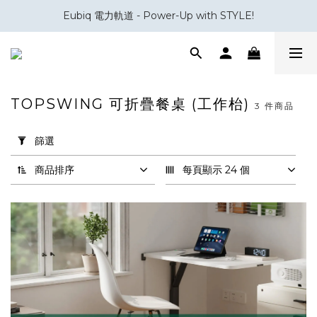
Eubiq 電力軌道 - Power-Up with STYLE!
會員積分換領百佳 HK$50 購物禮券
會員積分換領百佳 HK$50 購物禮券
TOPSWING 可折疊餐桌 (工作枱)
3 件商品
套
用
篩選
篩
選
商品排序
每頁顯示 24 個
(0/20)
品
牌
Kessebohmer
(3)
價格