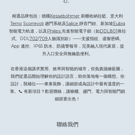
心。
精選品牌包括：德國
Kesseböhmer
廚櫃收納拉籃、意大利
Terno
Scorrevoli
趟門系統及
Salice
靜音門鉸、新加坡
Eubiq
智能電力軌道，以及
Philips
先進智能電子鎖（如
DDL801
推拉
式、DDL
702
/
709
人臉識別款）——支援指紋、虛擬密碼、
App 遙控、IP65 防水、防撬警報等，完美融入現代家居，提
升入口安全與無鑰匙便利。
在香港這個講求實用、效率與智能的城市，你負責描繪藍圖，
我們從選品開始理解你的設計語言，助你落地每一個構想。你
設計，我補位——東泰裝飾，讓細節成為設計中最有溫度的一
筆。📞 有新項目？
歡迎聯絡
，讓櫥櫃、趟門、電力與智能門鎖
細節更出色！
聯絡我們