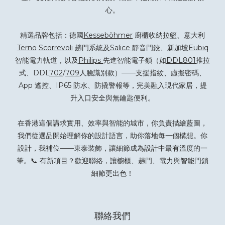
心。
精選品牌包括：德國
Kesseböhmer
廚櫃收納拉籃、意大利
Terno
Scorrevoli
趟門系統及
Salice
靜音門鉸、新加坡
Eubiq
智能電力軌道，以及
Philips
先進智能電子鎖（如
DDL801
推拉
式、DDL
702
/
709
人臉識別款）——支援指紋、虛擬密碼、
App 遙控、IP65 防水、防撬警報等，完美融入現代家居，提
升入口安全與無鑰匙便利。
在香港這個講求實用、效率與智能的城市，你負責描繪藍圖，
我們從選品開始理解你的設計語言，助你落地每一個構想。你
設計，我補位——東泰裝飾，讓細節成為設計中最有溫度的一
筆。📞 有新項目？
歡迎聯絡
，讓櫥櫃、趟門、電力與智能門鎖
細節更出色！
聯絡我們