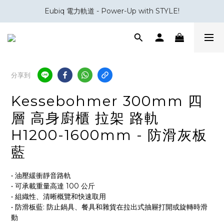
Eubiq 電力軌道 - Power-Up with STYLE!
會員積分換領百佳 HK$50 購物禮券
會員積分換領百佳 HK$50 購物禮券
分享到
Kessebohmer 300mm 四
層 高身廚櫃 拉架 路軌
H1200-1600mm - 防滑灰板
藍
• 油壓緩衝靜音路軌
• 可承載重量高達 100 公斤
• 組織性、清晰概覽和快速取用
• 防滑板藍: 防止鍋具、餐具和雜貨在拉出式抽屜打開或旋轉時滑
動