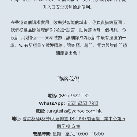
升入口安全與無鑰匙便利。
在香港這個講求實用、效率與智能的城市，你負責描繪藍圖，
我們從選品開始理解你的設計語言，助你落地每一個構想。你
設計，我補位——東泰裝飾，讓細節成為設計中最有溫度的一
筆。📞 有新項目？
歡迎聯絡
，讓櫥櫃、趟門、電力與智能門鎖
細節更出色！
聯絡我們
電話:
(852) 3622 1132
WhatsApp:
(852) 6333 7913
電郵:
tungtaihs@yahoo.com.hk
地址:
香港葵涌(葵芳)大連排道 182-190 號金龍工業中心第 4
期 7 樓 G 室
營業時間:
星期一至六, 10:00 - 18:00