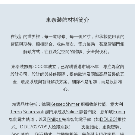
東泰裝飾材料簡介
在設計的世界裡，每一道線條、每一個尺寸，都承載使用者的
習慣與期待。櫥櫃開合、收納層次、電力佈局，甚至智能門鎖
解鎖方式，往往決定空間的體驗、安全與便利。
東泰裝飾自2000年成立，已深耕香港市場25年，專注為室內
設計公司、設計師與裝修團隊，提供歐洲及國際高品質裝飾五
金、收納系統與智能解決方案。細節不是附加，而是設計核
心。
精選品牌包括：德國
Kesseböhmer
廚櫃收納拉籃、意大利
Terno
Scorrevoli
趟門系統及
Salice
靜音門鉸、新加坡
Eubiq
智能電力軌道，以及
Philips
先進智能電子鎖（如
DDL801
推拉
式、DDL
702
/
709
人臉識別款）——支援指紋、虛擬密碼、
App 遙控、IP65 防水、防撬警報等，完美融入現代家居，提