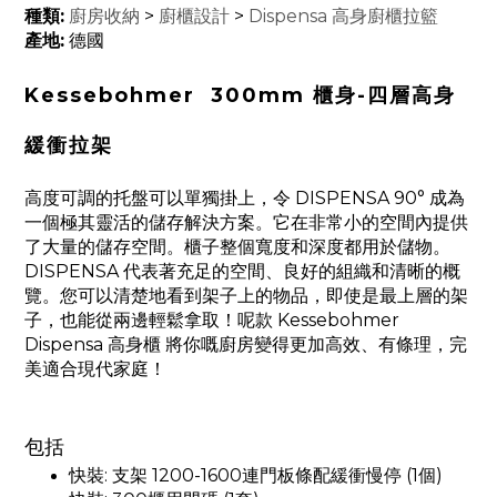
種類:
廚房收納
>
廚櫃設計
>
Dispensa 高身廚櫃拉籃
產地:
德國
Kessebohmer 300mm 櫃身-四層高身
緩衝拉架
高度可調的托盤可以單獨掛上，令 DISPENSA 90° 成為
一個極其靈活的儲存解決方案。它在非常小的空間內提供
了大量的儲存空間。櫃子整個寬度和深度都用於儲物。
DISPENSA 代表著充足的空間、良好的組織和清晰的概
覽。您可以清楚地看到架子上的物品，即使是最上層的架
子，也能從兩邊輕鬆拿取！
呢款 Kessebohmer
Dispensa 高身櫃 將你嘅廚房變得更加高效、有條理，完
美適合現代家庭！
包括
快裝: 支架 1200-1600連門板條配緩衝慢停 (1個)