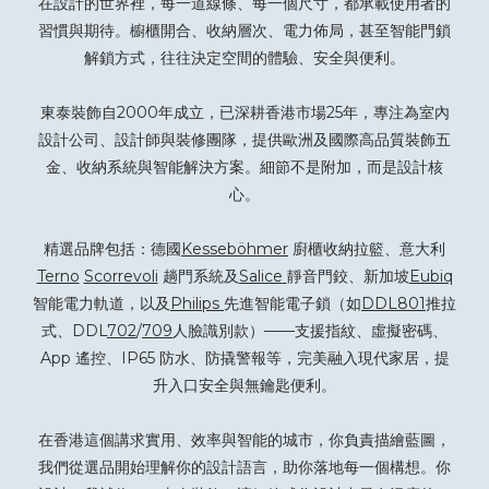
在設計的世界裡，每一道線條、每一個尺寸，都承載使用者的
習慣與期待。櫥櫃開合、收納層次、電力佈局，甚至智能門鎖
解鎖方式，往往決定空間的體驗、安全與便利。
東泰裝飾自2000年成立，已深耕香港市場25年，專注為室內
設計公司、設計師與裝修團隊，提供歐洲及國際高品質裝飾五
金、收納系統與智能解決方案。細節不是附加，而是設計核
心。
精選品牌包括：德國
Kesseböhmer
廚櫃收納拉籃、意大利
Terno
Scorrevoli
趟門系統及
Salice
靜音門鉸、新加坡
Eubiq
智能電力軌道，以及
Philips
先進智能電子鎖（如
DDL801
推拉
式、DDL
702
/
709
人臉識別款）——支援指紋、虛擬密碼、
App 遙控、IP65 防水、防撬警報等，完美融入現代家居，提
升入口安全與無鑰匙便利。
在香港這個講求實用、效率與智能的城市，你負責描繪藍圖，
我們從選品開始理解你的設計語言，助你落地每一個構想。你