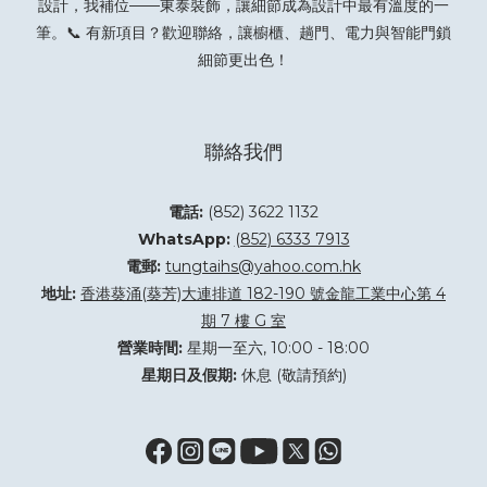
設計，我補位——東泰裝飾，讓細節成為設計中最有溫度的一
筆。📞 有新項目？
歡迎聯絡
，讓櫥櫃、趟門、電力與智能門鎖
細節更出色！
聯絡我們
電話:
(852) 3622 1132
WhatsApp:
(852) 6333 7913
電郵:
tungtaihs@yahoo.com.hk
地址:
香港葵涌(葵芳)大連排道 182-190 號金龍工業中心第 4
期 7 樓 G 室
營業時間:
星期一至六, 10:00 - 18:00
星期日及假期:
休息 (敬請預約)