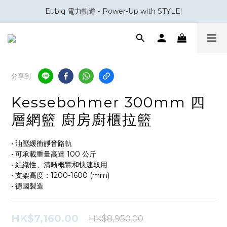
Eubiq 電力軌道 - Power-Up with STYLE!
會員積分換領百佳 HK$50 購物禮券
會員積分換領百佳 HK$50 購物禮券
分享到
Kessebohmer 300mm 四
層網籃 廚房廚櫃拉籃
• 油壓緩衝靜音路軌
• 可承載重量高達 100 公斤
• 組織性、清晰概覽和快速取用
• 支架高度：1200-1600 (mm)
• 德國製造
HK$7,160.00
HK$8,950.00