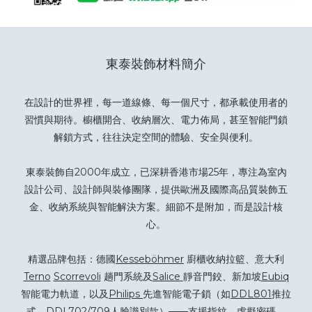
東泰裝飾材料簡介
在設計的世界裡，每一道線條、每一個尺寸，都承載使用者的
習慣與期待。櫥櫃開合、收納層次、電力佈局，甚至智能門鎖
解鎖方式，往往決定空間的體驗、安全與便利。
東泰裝飾自2000年成立，已深耕香港市場25年，專注為室內
設計公司、設計師與裝修團隊，提供歐洲及國際高品質裝飾五
金、收納系統與智能解決方案。細節不是附加，而是設計核
心。
精選品牌包括：德國
Kesseböhmer
廚櫃收納拉籃、意大利
Terno
Scorrevoli
趟門系統及
Salice
靜音門鉸、新加坡
Eubiq
智能電力軌道，以及
Philips
先進智能電子鎖（如
DDL801
推拉
式、DDL
702
/
709
人臉識別款）——支援指紋、虛擬密碼、