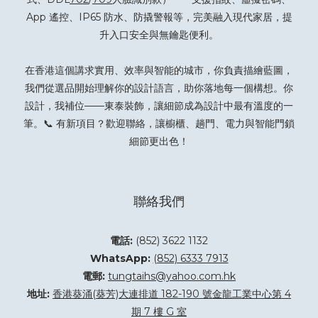
App 遙控、IP65 防水、防撬警報等，完美融入現代家居，提
升入口安全與無鑰匙便利。
在香港這個講求實用、效率與智能的城市，你負責描繪藍圖，
我們從選品開始理解你的設計語言，助你落地每一個構想。你
設計，我補位——東泰裝飾，讓細節成為設計中最有溫度的一
筆。📞 有新項目？
歡迎聯絡
，讓櫥櫃、趟門、電力與智能門鎖
細節更出色！
聯絡我們
電話:
(852) 3622 1132
WhatsApp:
(852) 6333 7913
電郵:
tungtaihs@yahoo.com.hk
地址:
香港葵涌(葵芳)大連排道 182-190 號金龍工業中心第 4
期 7 樓 G 室