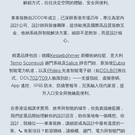
解鎖方式，往往決定空間的體驗、安全與便利。
東泰裝飾自2000年成立，已深耕香港市場25年，專注為室內
設計公司、設計師與裝修團隊，提供歐洲及國際高品質裝飾五
金、收納系統與智能解決方案。細節不是附加，而是設計核
心。
精選品牌包括：德國
Kesseböhmer
廚櫃收納拉籃、意大利
Terno
Scorrevoli
趟門系統及
Salice
靜音門鉸、新加坡
Eubiq
智能電力軌道，以及
Philips
先進智能電子鎖（如
DDL801
推拉
式、DDL
702
/
709
人臉識別款）——支援指紋、虛擬密碼、
App 遙控、IP65 防水、防撬警報等，完美融入現代家居，提
升入口安全與無鑰匙便利。
在香港這個講求實用、效率與智能的城市，你負責描繪藍圖，
我們從選品開始理解你的設計語言，助你落地每一個構想。你
設計，我補位——東泰裝飾，讓細節成為設計中最有溫度的一
筆。📞 有新項目？
歡迎聯絡
，讓櫥櫃、趟門、電力與智能門鎖