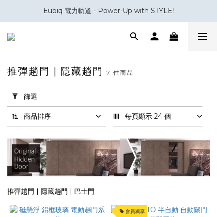
室內設計與裝修五金專家｜你設計，我補位。
Eubiq 電力軌道 - Power-Up with STYLE!
室內設計與裝修五金專家｜你設計，我補位。
推彈趟門 | 隱藏趟門
7 件商品
套
用
篩選
篩
選
商品排序
每頁顯示 24 個
(0/20)
品
牌
Villes
(2)
推彈趟門 | 隱藏趟門 | 巴士門
Jexis
會員獨享