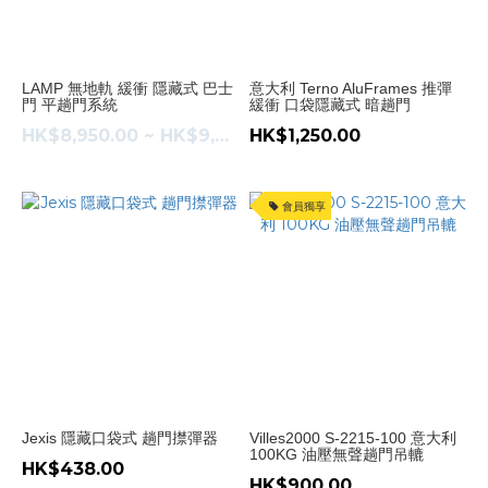
(4)
吊
趟
LAMP 無地軌 緩衝 隱藏式 巴士
意大利 Terno AluFrames 推彈
門
門 平趟門系統
緩衝 口袋隱藏式 暗趟門
(4)
HK$8,950.00 ~ HK$9,600.00
HK$1,250.00
油
壓
緩
會員獨享
衝
趟
門
吊
轆
(4)
產
地
Jexis 隱藏口袋式 趟門㩒彈器
Villes2000 S-2215-100 意大利
100KG 油壓無聲趟門吊轆
日
HK$438.00
本
HK$900.00