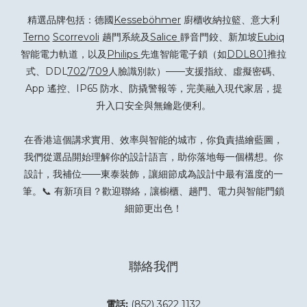
精選品牌包括：德國
Kesseböhmer
廚櫃收納拉籃、意大利
Terno
Scorrevoli
趟門系統及
Salice
靜音門鉸、新加坡
Eubiq
智能電力軌道，以及
Philips
先進智能電子鎖（如
DDL801
推拉
式、DDL
702
/
709
人臉識別款）——支援指紋、虛擬密碼、
App 遙控、IP65 防水、防撬警報等，完美融入現代家居，提
升入口安全與無鑰匙便利。
在香港這個講求實用、效率與智能的城市，你負責描繪藍圖，
我們從選品開始理解你的設計語言，助你落地每一個構想。你
設計，我補位——東泰裝飾，讓細節成為設計中最有溫度的一
筆。📞 有新項目？
歡迎聯絡
，讓櫥櫃、趟門、電力與智能門鎖
細節更出色！
聯絡我們
電話:
(852) 3622 1132