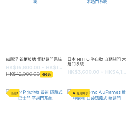
(1)
Lamp
(1)
NITTO
(1)
Terno
Scorrevoli
(1)
磁懸浮 鋁框玻璃 電動趟門系統
日本 NITTO 半自動 自動關門 木
趟門系統
HK$16,800.00 ~ HK$18,800.00
趟
HK$3,600.00 ~ HK$4,140.00
HK$42,000.00
-56%
門
款
式
新款!
會員獨享
無
地
軌
趟
門