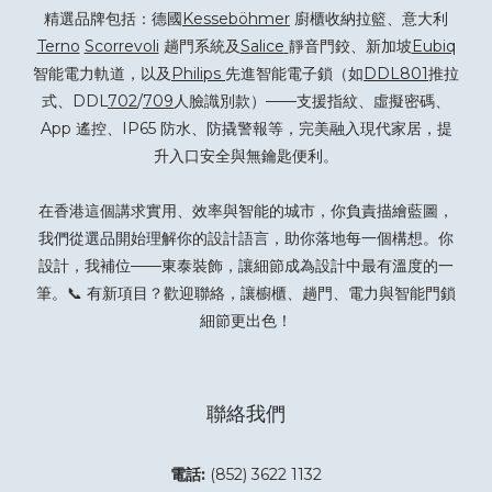
精選品牌包括：德國
Kesseböhmer
廚櫃收納拉籃、意大利
Terno
Scorrevoli
趟門系統及
Salice
靜音門鉸、新加坡
Eubiq
智能電力軌道，以及
Philips
先進智能電子鎖（如
DDL801
推拉
式、DDL
702
/
709
人臉識別款）——支援指紋、虛擬密碼、
App 遙控、IP65 防水、防撬警報等，完美融入現代家居，提
升入口安全與無鑰匙便利。
在香港這個講求實用、效率與智能的城市，你負責描繪藍圖，
我們從選品開始理解你的設計語言，助你落地每一個構想。你
設計，我補位——東泰裝飾，讓細節成為設計中最有溫度的一
筆。📞 有新項目？
歡迎聯絡
，讓櫥櫃、趟門、電力與智能門鎖
細節更出色！
聯絡我們
電話:
(852) 3622 1132