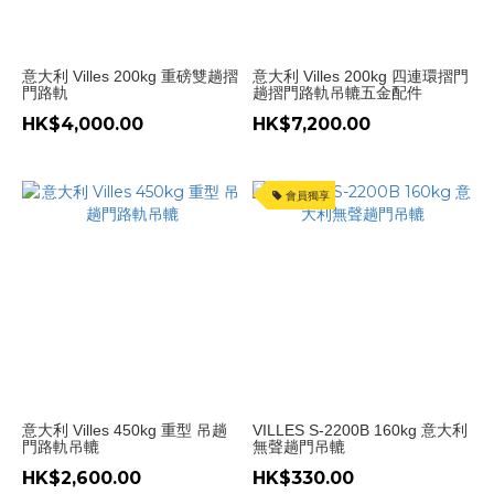
(2)
Terno
Scorrevoli
意大利 Villes 200kg 重磅雙趟摺
意大利 Villes 200kg 四連環摺門
(1)
門路軌
趟摺門路軌吊轆五金配件
HK$4,000.00
HK$7,200.00
趟
門
款
會員獨享
式
基
本
趟
門
(2)
間
房
意大利 Villes 450kg 重型 吊趟
VILLES S-2200B 160kg 意大利
趟
門路軌吊轆
無聲趟門吊轆
門
HK$2,600.00
HK$330.00
(2)