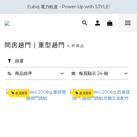
Eubiq 電力軌道 - Power-Up with STYLE!
會員積分換領百佳 HK$50 購物禮券
會員積分換領百佳 HK$50 購物禮券
間房趟門 | 重型趟門
6 件商品
套
用
篩選
篩
選
商品排序
每頁顯示 24 個
(0/20)
會員獨享
會員獨享
品
牌
Villes
(3)
Villes2000