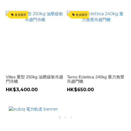
間
隔
會員獨享
會員獨享
趟
門
(2)
重
型
趟
門
(5)
Villes 重型 250kg 油壓緩衝吊趟
Terno Eclettica 240kg 重力無聲
無
門吊轆
吊趟門轆
地
HK$3,400.00
HK$650.00
軌
趟
門
(6)
吊
趟