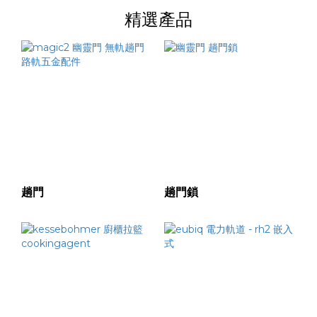
門
精選產品
(6)
趟
摺
門
(2)
產
地
意
大
趟門
趟門鎖
利
(6)
價格
(HK$)
~